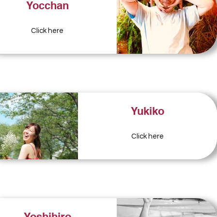
Yocchan
Click here
Yukiko
Click here
Yoshihiro