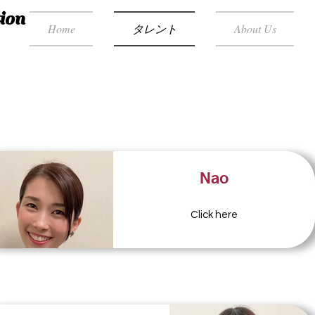
ion
Home
タレント
About Us
Talent
Nao
Click here