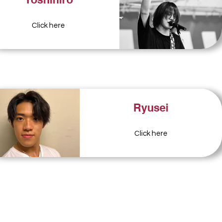
Click here
Ryusei
Click here