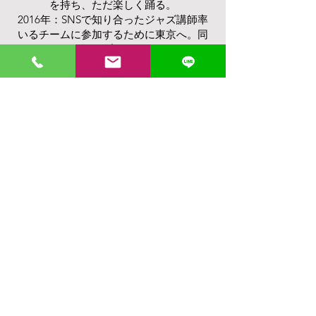
を持ち、ただ楽しく踊る。
2016年：SNSで知り合ったジャズ講師率
いるチームに参加するために東京へ。同
年、ダンスグランプリヨーロッパバルセ
ロナ ジャズ部門1位、モダン部門1位獲
得。
2018年：九州国際ダンスコンペティショ
ン コンテンポラリーソロ部門4位獲得。
現在：フリーで講師をつとめる。
仕事を依頼
Back to Models
© 2022 by Zero production.